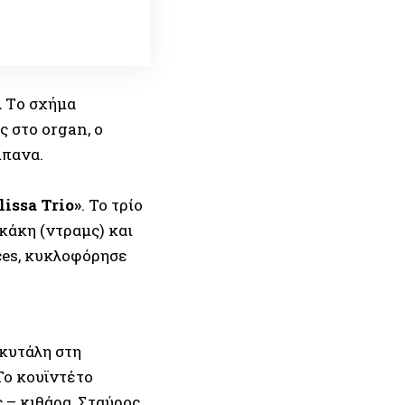
.
Τo σχήμα
 στο organ, ο
μπανα.
issa Trio»
. Το τρίο
κάκη (ντραμς) και
ces, κυκλοφόρησε
σκυτάλη στη
 Το κουϊντέτο
– κιθάρα, Σταύρος