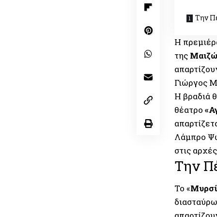
Την Π
Η πρεμιέρ
της
Μαιζώ
απαρτίζου
Γιώργος Μ
Η βραδιά θ
θέατρο
«Α
απαρτίζετ
Λάμπρο Ψω
στις αρχές
Την Π
Το «
Μυρσί
διασταύρ
απαρτίζου