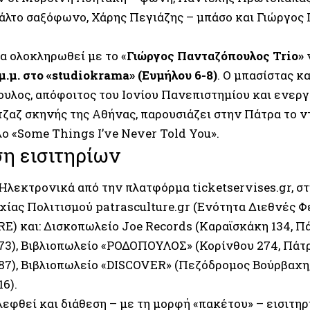
άλτο σαξόφωνο, Χάρης Πεγιάζης – μπάσο και Γιώργος
α ολοκληρωθεί με το «
Γιώργος Πανταζόπουλος Trio»
 μ.μ. στο «studiokrama» (Ευμήλου 6-8)
. Ο μπασίστας κ
υλος, απόφοιτος του Ιονίου Πανεπιστημίου και ενεργ
τζαζ σκηνής της Αθήνας, παρουσιάζει στην Πάτρα το 
λο «Some Things I’ve Never Told You».
η εισιτηρίων
 Ηλεκτρονικά από την πλατφόρμα ticketservises.gr, στ
χίας Πολιτισμού patrasculture.gr (Ενότητα Διεθνές Φ
) και: Δισκοπωλείο Joe Records (Καραϊσκάκη 134, Πάτ
73), Βιβλιοπωλείο «ΡΟΔΟΠΟΥΛΟΣ» (Κορίνθου 274, Πάτρ
287), Βιβλιοπωλείο «DISCOVER» (Πεζόδρομος Βούρβαχη,
16).
εφθεί και διάθεση – με τη μορφή «πακέτου» – εισιτηρ