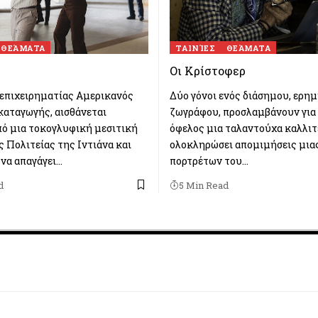
ΘΕΆΜΑΤΑ
TΑΙΝΊΕΣ
ΘΕΆΜΑΤΑ
Οι Κρίστοφερ
επιχειρηματίας Αμερικανός
Δύο γόνοι ενός διάσημου, ερημ
καταγωγής, αισθάνεται
ζωγράφου, προσλαμβάνουν για 
πό μια τοκογλυφική μεσιτική
όφελος μια ταλαντούχα καλλιτ
ς Πολιτείας της Ιντιάνα και
ολοκληρώσει απομιμήσεις μιας
 να απαγάγει…
πορτρέτων του…
d
5 Min Read