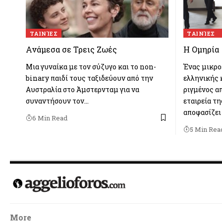
TΑΙΝΊΕΣ
TΑΙΝΊΕΣ
Ανάμεσα σε Τρεις Ζωές
Η Ομηρία
Μια γυναίκα με τον σύζυγο και το non-
Ένας μικρο
binary παιδί τους ταξιδεύουν από την
ελληνικής 
Αυστραλία στο Άμστερνταμ για να
ριγμένος α
συναντήσουν τον…
εταιρεία τη
αποφασίζει
6 Min Read
5 Min Rea
More