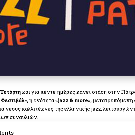
Τετάρτη
και για πέντε ημέρες κάνει στάση στην Πάτρα
 Φεστιβάλ»,
η ενότητα
«
jazz
&
more
»,
μετατρεπόμενη 
για νέους καλλιτέχνες της ελληνικής jazz, λειτουργώ
ίων συναυλιών.
tents