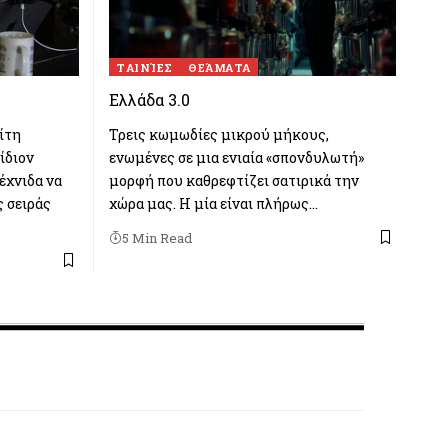
TΑΙΝΊΕΣ
ΘΕΆΜΑΤΑ
Ελλάδα 3.0
ίτη
Τρεις κωμωδίες μικρού μήκους,
ίδιον
ενωμένες σε μια ενιαία «σπονδυλωτή»
έχνιδα να
μορφή που καθρεφτίζει σατιρικά την
 σειράς
χώρα μας. Η μία είναι πλήρως…
5 Min Read