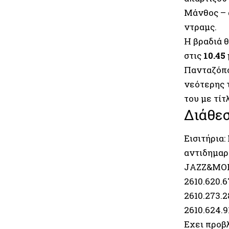
Μάνθος – 
ντραμς.
Η βραδιά θ
στις
10.45
Πανταζόπο
νεότερης 
του με τίτ
Διάθεσ
Εισιτήρια:
αντιδημαρ
JAZZ&MORE
2610.620.6
2610.273.
2610.624.9
Εχει προβλ