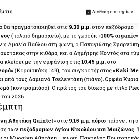
έμπτη
Διάθεση εισιτηρίων
α θα πραγματοποιηθεί στις
9.30 μ.μ.
στον πεζόδρομο
νος
(παλαιό δημαρχείο), με το γκρούπ «
100% organic»
ν η Αμαλία Παύλου στη φωνή, ο Παναγιώτης Σμαρνάκης
ουστάκας στην κιθάρα, και ο Δημήτρης Κοντός στα τύ
α κλείσει με την εμφάνιση στις
10.45 μ.μ.
στο
γορά»
(Καραϊσκάκη 149), του συγκροτήματος
«Kaki Mel
αι από τους Δαμιανό Τσελεντάκη (πιάνο), Ορφέα Κυρια
μά (κοντραμπάσο). Ο πρώτος του δίσκος με τίτλο Pie
 του 2026.
έμπτη
νη Αθητάκη Quintet»
στις
9.15 μ.μ. αύριο
παίρνει τη 
ωση των
πεζόδρομων Αγίου Νικολάου και Μαιζώνος
.
ν οι Μυρσίνη Αθητάκη – φωνή, Παντελής Πρωτοπαπάς 