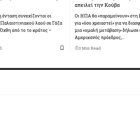
απειλεί την Κούβα
 ένταση συνεχίζονται οι
Οι ΗΠΑ θα «παραμείνουν» στη
 Παλαιστινιακού λαού σε Γάζα
για «όσο χρειαστεί» για να δια
 Όχθη από το το κράτος –
μια «ομαλή μετάβαση» δήλωσε
Αμερικανός πρόεδρος,…
d
3 Min Read