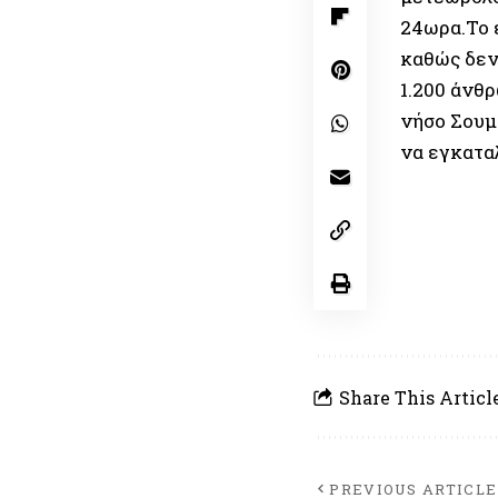
24ωρα.Το 
καθώς δεν
1.200 άνθ
νήσο Σουμ
να εγκαταλ
Share This Articl
PREVIOUS ARTICLE