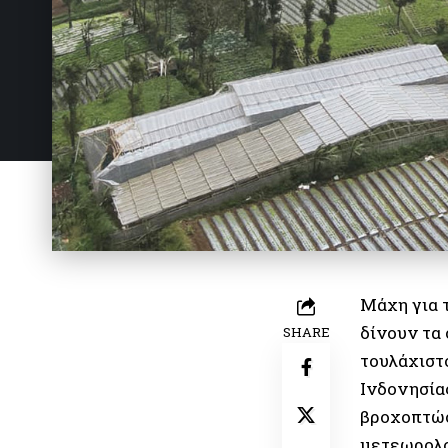
Μάχη για 
δίνουν τα 
SHARE
τουλάχιστ
Ινδονησία
βροχοπτώσ
μετεωρολο