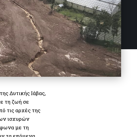
ης Δυτικής Ιάβας,
ε τη ζωή σε
ό τις αρχές της
των ισχυρών
φωνα με τη
ύν τα επόμενα