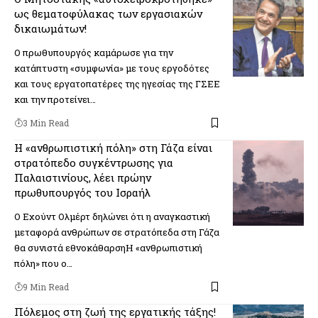
ως θεματοφύλακας των εργασιακών
δικαιωμάτων!
Ο πρωθυπουργός καμάρωσε για την
κατάπτυστη «συμφωνία» με τους εργοδότες
και τους εργατοπατέρες της ηγεσίας της ΓΣΕΕ
και την προτείνει…
3 Min Read
Η «ανθρωπιστική πόλη» στη Γάζα είναι
στρατόπεδο συγκέντρωσης για
Παλαιστινίους, λέει πρώην
πρωθυπουργός του Ισραήλ
Ο Εχούντ Ολμέρτ δηλώνει ότι η αναγκαστική
μεταφορά ανθρώπων σε στρατόπεδα στη Γάζα
θα συνιστά εθνοκάθαρσηΗ «ανθρωπιστική
πόλη» που ο…
9 Min Read
Πόλεμος στη ζωή της εργατικής τάξης!