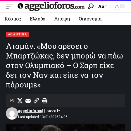
Aa
Κόσμος
Ελλάδα
Άποψη
Οικονομία
ΑΘΛΗΤΙΚΆ
Αταμάν: «Μου αρέσει ο
Μπαρτζώκας, δεν μπορώ να πάω
στον Ολυμπιακό – Ο Σαρπ είχε
δει τον Ναν και είπε να τον
πάρουμε»
aggelioforos
Last updated: 13/01/2026 14:05