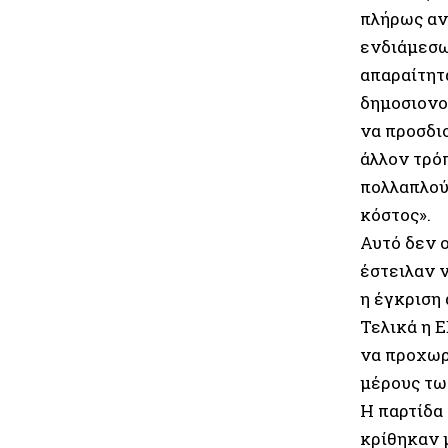
πλήρως αντ
ενδιάμεσω
απαραίτητ
δημοσιονο
να προσδιο
άλλον τρόπ
πολλαπλού
κόστος».
Αυτό δεν 
έστειλαν 
η έγκριση
Τελικά η 
να προχωρ
μέρους τω
Η παρτίδα
κρίθηκαν 