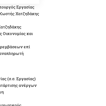
πουργός Εργασίας
, Κωστής Χατζηδάκης
 Χατζηδάκης
ς Οικονομίας και
αρεμβάσεων επί
υ αναπληρωτή
ας (σ.σ. Εργασίας)
ατάρτισης ανέργων
ψη
οινωνικούς