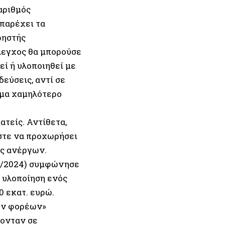
αριθμός
παρέχει τα
ρηστής
λεγχος θα μπορούσε
εί ή υλοποιηθεί με
εύσεις, αντί σε
σμα χαμηλότερο
τείς. Αντίθετα,
ώστε να προχωρήσει
ς ανέργων.
/4/2024) συμφώνησε
 υλοποίηση ενός
 εκατ. ευρώ.
ων φορέων»
ρονταν σε