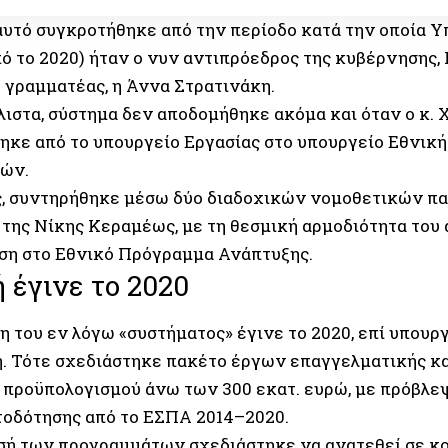
αυτό συγκροτήθηκε από την περίοδο κατά την οποία Υ
πό το 2020) ήταν ο νυν αντιπρόεδρος της κυβέρνησης
ή γραμματέας, η Άννα Στρατινάκη.
άλιστα, σύστημα δεν αποδομήθηκε ακόμα και όταν ο κ.
ηκε από το υπουργείο Εργασίας στο υπουργείο Εθνική
ών.
, συντηρήθηκε μέσω δύο διαδοχικών νομοθετικών π
 της Νίκης Κεραμέως, με τη θεσμική αρμοδιότητα το
η στο Εθνικό Πρόγραμμα Ανάπτυξης.
 έγινε το 2020
 του εν λόγω «συστήματος» έγινε το 2020, επί υπουργί
. Τότε σχεδιάστηκε πακέτο έργων επαγγελματικής κ
 προϋπολογισμού άνω των 300 εκατ. ευρώ, με πρόβλε
οδότησης από το ΕΣΠΑ 2014–2020.
σή των προγραμμάτων σχεδιάστηκε να ανατεθεί σε κ