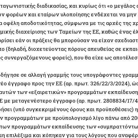
αγωνιστικής διαδικασίας, και κυρίως ότι «ο μεγάλος 
ν φορέων και εταίρων υλοποίησης ενδέχεται να μην 
α οφέλη αποδοτικότητας, σύμφωνα με τις αρχές της χ
μικής διαχείρισης των Ταμείων της ΕΕ, καθώς ένας έ
ρίσει εάν οι πράξεις θα μπορούσαν να είχαν σχεδιαστ
ο (δηλαδή, διοχετεύοντας πόρους απευθείας σε εκπαιδ
ς συνεργαζόμενους φορείς), που θα είχε ως αποτέλε
οδήγησε σε αλλαγή γραμμής τους υπογράφοντες γραμμα
νέο έγγραφο προς την ΕΕ (αρ. πρωτ. 326/22/3/2024), 
 αυτών των «εξαιρετικών» προγραμμάτων εκπαίδευση
ΕΕ με μεταγενέστερο έγγραφο (αρ. πρωτ. 2808834/17
ήσει (υπό συγκεκριμένους όρους και προϋποθέσεις) η
ν προγραμμάτων με προϋπολογισμό λίγο πάνω από 200
 των προγραμμάτων εκπαίδευσης των «συμπραττόντ
μη επιλέξιμα και κόπηκαν για τους λόγους που αναφέ