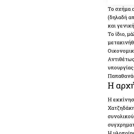
Το σχήμα 
(δηλαδή α
και γενικ
Το ίδιο, μ
μετακινήθ
Οικονομικ
Αντιθέτως
υπουργίας
Παπαθανάσ
Η αρχή
Η εκκίνηση
Χατζηδάκη
συνολικού
συγχρηματ
Η υλοποίη