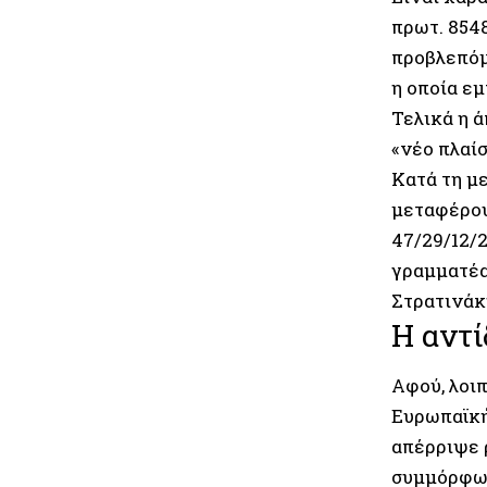
πρωτ. 8548
προβλεπόμ
η οποία ε
Τελικά η 
«νέο πλαίσ
Κατά τη μ
μεταφέρουν
47/29/12/2
γραμματέα
Στρατινάκ
Η αντ
Αφού, λοιπ
Ευρωπαϊκή
απέρριψε 
συμμόρφωσ