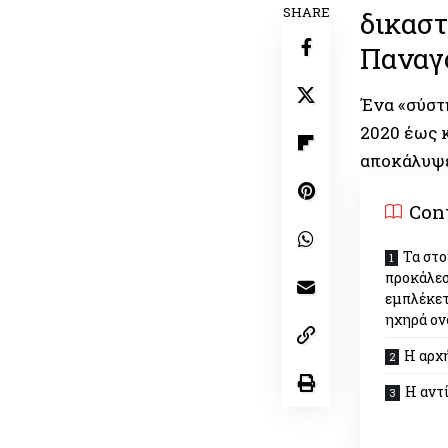
SHARE
δικαστ
Παναγ
Ένα «σύστ
2020 έως 
αποκάλυψε
Con
Τα στο
προκάλεσ
εμπλέκετ
ηχηρά ο
Η αρχή
Η αντ