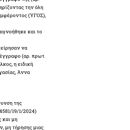
ηρίζοντας την όλη
υμφέροντος (ΥΓΟΣ),
αγνοήθηκε και το
χείρησαν να
έγγραφο (αρ. πρωτ.
κος, η ειδική
γασίας, Άννα
θυνση της
4581/19/1/2024)
 και μη
, μη τήρησης μιας