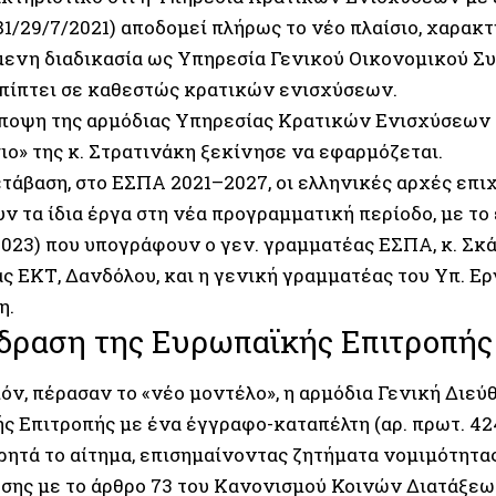
1/29/7/2021) αποδομεί πλήρως το νέο πλαίσιο, χαρακτ
ενη διαδικασία ως Υπηρεσία Γενικού Οικονομικού Σ
μπίπτει σε καθεστώς κρατικών ενισχύσεων.
άποψη της αρμόδιας Υπηρεσίας Κρατικών Ενισχύσεων 
ιο» της κ. Στρατινάκη ξεκίνησε να εφαρμόζεται.
ετάβαση, στο ΕΣΠΑ 2021–2027, οι ελληνικές αρχές επι
 τα ίδια έργα στη νέα προγραμματική περίοδο, με το 
023) που υπογράφουν ο γεν. γραμματέας ΕΣΠΑ, κ. Σκάλ
ς ΕΚΤ, Δανδόλου, και η γενική γραμματέας του Υπ. Ερ
η.
ίδραση της Ευρωπαϊκής Επιτροπής
όν, πέρασαν το «νέο μοντέλο», η αρμόδια Γενική Διεύ
ς Επιτροπής με ένα έγγραφο-καταπέλτη (αρ. πρωτ. 42
ρητά το αίτημα, επισημαίνοντας ζητήματα νομιμότητας
ης με το άρθρο 73 του Κανονισμού Κοινών Διατάξεων