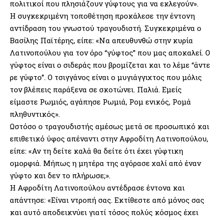
πολιτικοί που πλησιάζουν γύφτους για να εκλεγούν».
Η συγκεκριμένη τοποθέτηση προκάλεσε την έντονη
αντίδραση του γνωστού τραγουδιστή. Συγκεκριμένα ο
Βασίλης Παϊτέρης, είπε: «Να απευθυνθώ στην κυρία
Λατινοπούλου για τον όρο “γύφτος” που μας αποκαλεί. Ο
γύφτος είναι ο σιδεράς που βρομίζεται και το λέμε “άντε
ρε γύφτο”. Ο τσιγγάνος είναι ο μυγιάγγιχτος που μόλις
τον βλέπεις παράξενα σε σκοτώνει. Παλιά. Εμείς
είμαστε Ρωμιός, αγάπησε Ρωμιά, Ρομ ενικός, Ρομά
πληθυντικός».
Ωστόσο ο τραγουδιστής αμέσως μετά σε προσωπικό και
επιθετικό ύφος απέναντι στην Αφροδίτη Λατινοπούλου,
είπε: «Αν τη δείτε καλά θα δείτε ότι έχει γύφτικη
ομορφιά. Μήπως η μητέρα της αγόρασε χαλί από έναν
γύφτο και δεν το πλήρωσε;».
Η Αφροδίτη Λατινοπούλου αντέδρασε έντονα και
απάντησε: «Είναι ντροπή σας. Εκτίθεστε από μόνος σας
και αυτό αποδεικνύει γιατί τόσος πολύς κόσμος έχει