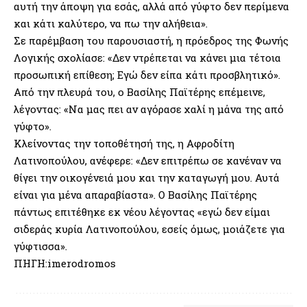
αυτή την άποψη για εσάς, αλλά από γύφτο δεν περίμενα
και κάτι καλύτερο, να πω την αλήθεια».
Σε παρέμβαση του παρουσιαστή, η πρόεδρος της Φωνής
Λογικής σχολίασε: «Δεν ντρέπεται να κάνει μια τέτοια
προσωπική επίθεση; Εγώ δεν είπα κάτι προσβλητικό».
Από την πλευρά του, ο Βασίλης Παϊτέρης επέμεινε,
λέγοντας: «Να μας πει αν αγόρασε χαλί η μάνα της από
γύφτο».
Κλείνοντας την τοποθέτησή της, η Αφροδίτη
Λατινοπούλου, ανέφερε: «Δεν επιτρέπω σε κανέναν να
θίγει την οικογένειά μου και την καταγωγή μου. Αυτά
είναι για μένα απαραβίαστα». Ο Βασίλης Παϊτέρης
πάντως επιτέθηκε εκ νέου λέγοντας «εγώ δεν είμαι
σιδεράς κυρία Λατινοπούλου, εσείς όμως, μοιάζετε για
γύφτισσα».
ΠΗΓΗ:imerodromos