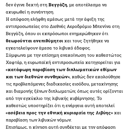
δεν έγινε δεκτή στη
Βεγγάζη
, με αποτέλεσμα να
ακυρωθεί η συνάντηση.
Η απόφαση ελήφθη αμέσως μετά την άφιξη της
αντιπροσωπείας στο Διεθνές Αεροδρόμιο Μπενίνα στη
Βεγγάζη, όπου οι εκπρόσωποι ενημερώθηκαν ότι
θεωρούνται ανεπιθύμητοι
και τους ζητήθηκε να
εγκαταλείψουν άμεσα το λιβυκό έδαφος.
Σύμφωνα με την επίσημη ανακοίνωση του καθεστώτος
Χαφτάρ, η ευρωπαϊκή αντιπροσωπεία κατηγορείται για
«κατάφωρη παραβίαση των διπλωματικών εθίμων
και των διεθνών συνθηκών»
, καθώς δεν ακολούθησε
τις προβλεπόμενες διαδικασίες εισόδου, μετακίνησης
και διαμονής ξένων διπλωματών, όπως αυτές ορίζονται
από την εγκύκλιο της λιβυκής κυβέρνησης. Το
καθεστώς υποστηρίζει ότι η ενέργεια αυτή αποτελεί
«ασέβεια προς την εθνική κυριαρχία της Λιβύης»
και
παραβίαση των λιβυκών νόμων.
Επισήμως, η κίνηση αυτή συνδέεται με την απόφαση