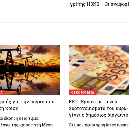
γρίπης H3N2 – Οι αναφορ
ΊΑ
ΟΙΚΟΝΟΜΊΑ
μπής για την παγκόσμια
ΕΚΤ: Έρχονται τα νέα
κή κρίση
χαρτονομίσματα του ευρώ
γίνει ο δημόσιος διαγωνι
έα έκρηξη στις τιμές
 λόγω της κρίσης στη Μέση
Οι υποψήφιοι γραφίστες πρέπε