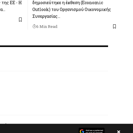
 της ΕΕ - Η
δημοσιεύτηκε η έκθεση (Economic
να…
Outlook) του Οργανισμού Οικονομικής
Συνεργασίας…
6 Min Read
ί..
×