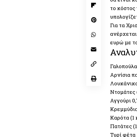
το κόστος 
υπολογίζετ
Για τα Χρι
ανέρχεται 
ευρώ με τα
Αναλυτ
Γαλοπούλα 
Αρνίσια πα
Λουκάνικα 
Ντομάτες (
Αγγούρι 0
Κρεμμύδια
Καρότα (1 
Πατάτες (1
Τυρί φέτα 