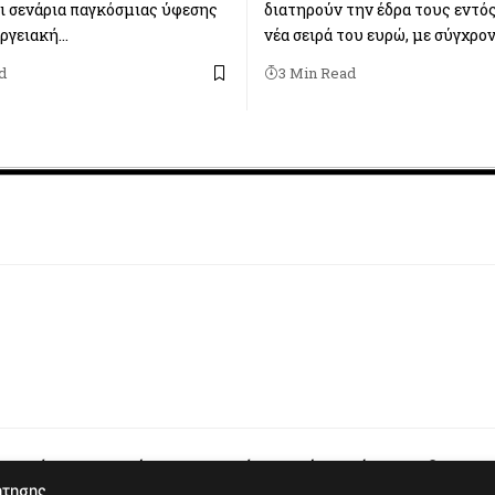
ι σενάρια παγκόσμιας ύφεσης
διατηρούν την έδρα τους εντός
εργειακή…
νέα σειρά του ευρώ, με σύγχρο
d
3 Min Read
ιεύουμε αυτό που πιστεύουμε ότι αξίζει να διαβαστε
ήτησης