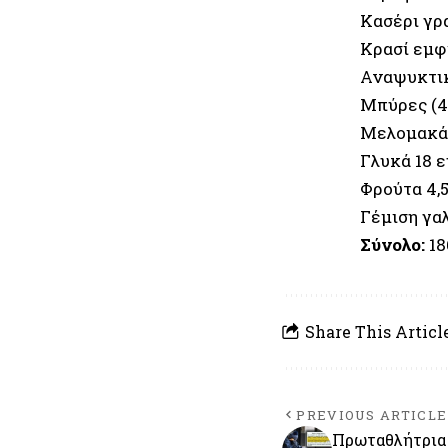
Κασέρι γρα
Κρασί εμφ
Αναψυκτικ
Μπύρες (4
Μελομακάρ
Γλυκά 18 
Φρούτα 4,
Γέμιση γα
Σύνολο:
18
Share This Articl
PREVIOUS ARTICLE
Πρωταθλήτρια 