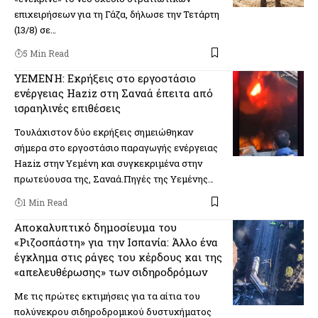
επιχειρήσεων για τη Γάζα, δήλωσε την Τετάρτη
(13/8) σε…
5 Min Read
ΥΕΜΕΝΗ: Εκρήξεις στο εργοστάσιο
ενέργειας Haziz στη Σαναά έπειτα από
ισραηλινές επιθέσεις
Τουλάχιστον δύο εκρήξεις σημειώθηκαν
σήμερα στο εργοστάσιο παραγωγής ενέργειας
Haziz στην Υεμένη και συγκεκριμένα στην
πρωτεύουσα της, Σαναά.Πηγές της Υεμένης…
1 Min Read
Αποκαλυπτικό δημοσίευμα του
«Ριζοσπάστη» για την Ισπανία: Άλλο ένα
έγκλημα στις ράγες του κέρδους και της
«απελευθέρωσης» των σιδηροδρόμων
Με τις πρώτες εκτιμήσεις για τα αίτια του
πολύνεκρου σιδηροδρομικού δυστυχήματος