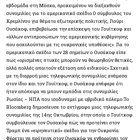
εβδομάδα στη Μόσχα, προκειμένου να διεξαχθούν
συνομιλίες για το αμερικανικό σχέδιο.Ο σύμβουλος του
Κρεμλίνου για θέματα εξωτερικής πολιτικής, Γιούρι
Ουσάκοφ, επιβεβαίωσε την επίσκεψη του Γουίτκοφ και
«άλλων αντιπροσώπων της αμερικανικής κυβέρνησης
που ασχολούνται με τις ουκρανικές υποθέσεις». Για το
αμερικανικό σχέδιο των 28 σημείων ο Ουσάκοφ είπε
πως «ορισμένες πτυχές μπορούν να θεωρηθούν θετικές,
αλλά πολλές απαιτούν εξέταση από ειδικούς».Σχετικά
με τη διαρροή μιας τηλεφωνικής συνομιλίας ανάμεσα
στον ίδιο και τον Γουίτκοφ, ο Ουσάκοφ ανέφερε ότι
ήταν απόπειρα να μπουν εμπόδια στις συνομιλίες
Ρωσίας – ΗΠΑ που ισοδυναμεί με υβριδικό πόλεμο.Το
Bloomberg δημοσίευσε το αντίγραφο μιας τηλεφωνικής
συνομιλίας της 14ης Οκτωβρίου, στην οποία ο Γουίτκοφ
συμβούλευσε τον Ουσακόφ πώς να προτείνει στον
Τραμπ ένα «ειρηνευτικό» σχέδιο για την Ουκρανία.
Φέρεται να πρότεινε στον Ουσακόφ να ενθαρρύνει τον