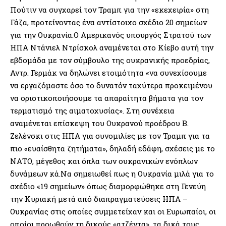
Πούτιν να συγχαρεί τον Τραμπ για την «εκεχειρία» στη
Γάζα, προτείνοντας ένα αντίστοιχο σχέδιο 20 σημείων
για την Ουκρανία.Ο Αμερικανός υπουργός Στρατού των
ΗΠΑ Ντάνιελ Ντρίσκολ αναμένεται στο Κίεβο αυτή την
εβδομάδα με τον σύμβουλο της ουκρανικής προεδρίας,
Αντρ. Γερμάκ να δηλώνει ετοιμότητα «να συνεχίσουμε
να εργαζόμαστε όσο το δυνατόν ταχύτερα προκειμένου
να οριστικοποιήσουμε τα απαραίτητα βήματα για τον
τερματισμό της αιματοχυσίας». Στη συνέχεια
αναμένεται επίσκεψη του Ουκρανού προέδρου Β.
Ζελένσκι στις ΗΠΑ για συνομιλίες με τον Τραμπ για τα
πιο «ευαίσθητα ζητήματα», δηλαδή εδάφη, σχέσεις με το
ΝΑΤΟ, μέγεθος και όπλα των ουκρανικών ενόπλων
δυνάμεων κά.Να σημειωθεί πως η Ουκρανία μιλά για το
σχέδιο «19 σημείων» όπως διαμορφώθηκε στη Γενεύη
την Κυριακή μετά από διαπραγματεύσεις ΗΠΑ –
Ουκρανίας στις οποίες συμμετείχαν και οι Ευρωπαίοι, οι
οποίοι προωθούν τη δικούς «ατζέντα», τα δικά τους