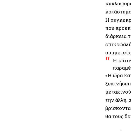
κυκλοφορο
κατάστημα,
Η συγκεκρ
που προέκ
διάρκεια 
επικεφαλή
συμμετείχ
Η κατα
παραμέ
«Η ώρα και
ξεκινήσει
μετακινούν
την άλλη, 
βρίσκονται
θα τους δε