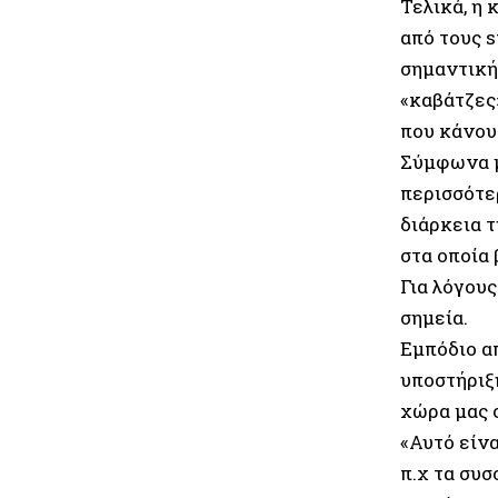
Τελικά, η
από τους s
σημαντική 
«καβάτζες»
που κάνου
Σύμφωνα με
περισσότε
διάρκεια 
στα οποία 
Για λόγους
σημεία.
Εμπόδιο α
υποστήριξ
χώρα μας σ
«Αυτό είν
π.χ τα συσ