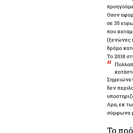
προηγούμε
Οσον αφορ
σε 35 ευρω
που καταμ
(ξενώνες κ
δρόμο κατ
Το 2018 στ
Πολλαπ
κατάστα
Σημειώνετ
δεν περιλ
υποστηριζ
Aρα, εκ τ
σύμφωνα μ
Το πρό