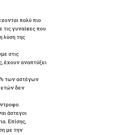
έχονται πολύ πιο
ε τις γυναίκες που
η λύση της
υμε στις
ς, έχουν αναπτύξει
62% των αστέγων
0 ετών δεν
ύντροφο.
ναι άστεγοι
ια. Επίσης,
ση με την