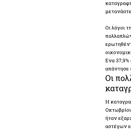
καταγραφή 
μετανάστες
Οι λόγοι τ
πολλαπλών
ερωτηθέντ
οικονομικ
Ενα 37,9% 
απάντησε 
Οι πολ
καταγ
Η καταγραφ
Οκτωβρίου
ήταν εξαρ
αστέγων ε