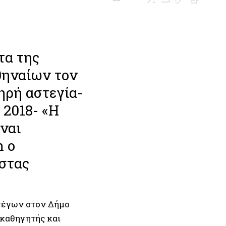
τα της
θηναίων τον
ηρή αστεγία-
 2018- «Η
ναι
n ο
στας
τέγων στον Δήμο
καθηγητής και