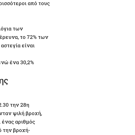
ερισσότεροι από τους
λόγια των
έρευνα, το 72% των
αστεγία είναι
ενώ ένα 30,2%
ης
2.30 την 28η
νταν ψιλή βροχή,
ι ένας αριθμός
ό την βροχή-