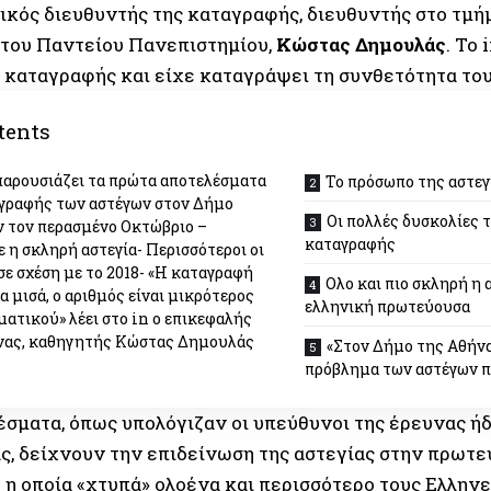
ικός διευθυντής της καταγραφής, διευθυντής στο τμ
 του Παντείου Πανεπιστημίου,
Κώστας Δημουλάς
. Το
ς καταγραφής και είχε καταγράψει τη συνθετότητα το
tents
παρουσιάζει τα πρώτα αποτελέσματα
Το πρόσωπο της αστεγ
γραφής των αστέγων στον Δήμο
Οι πολλές δυσκολίες 
 τον περασμένο Οκτώβριο –
καταγραφής
 η σκληρή αστεγία- Περισσότεροι οι
σε σχέση με το 2018- «Η καταγραφή
Ολο και πιο σκληρή η 
α μισά, ο αριθμός είναι μικρότερος
ελληνική πρωτεύουσα
ματικού» λέει στο in ο επικεφαλής
νας, καθηγητής Κώστας Δημουλάς
«Στον Δήμο της Αθήνα
πρόβλημα των αστέγων π
έσματα, όπως υπολόγιζαν οι υπεύθυνοι της έρευνας ήδ
ας, δείχνουν την επιδείνωση της αστεγίας στην πρωτε
 η οποία «χτυπά» ολοένα και περισσότερο τους Ελληνε