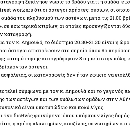
 καταγραφή ξεκίνησε νωρίς το βράδυ γιατί η ομάδα εί
treet workers ότι οι άστεγοι χρήστες, ουσιών, οι οποί
ομάδα του πληθυσμού των αστέγων, μετά τις 21.00 βρί
, σε εσωτερικά κτιρίων, οι οποίες προσεγγίζονται δύ
ν καταγραφή.
 τον κ. Δημουλά, το διάστημα 20.30-21.30 είναι η ώρα
ροι άστεγοι επιστρέφουν στα σημεία όπου θα περάσουν
της καταμέτρησης καταγράφηκαν 8 σημεία στην πόλη, 
βρίσκονταν άστεγοι.
 ασφάλειας, οι καταγραφείς δεν ήταν εφικτό να εισέλ
ποτελεί σύμφωνα με τον κ. Δημουλά και το γεγονός πω
ης των αστέγων και των ευάλωτων ομάδων στην Αθήνα
υνολικά είναι υποτυπώδεις και πολύ λίγες.
αι ένα διεθνές φαινόμενο: όπου υπάρχουν λίγες δομές
σίτια, η χρήση πλυντηρίων, κουζίνας, υπνωτηρίων κ.ο.