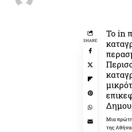
Last updated: 10/06/2026 11:19
Το in 
SHARE
καταγ
περασ
Περισσ
καταγρ
μικρότ
επικε
Δημου
Μια πρώτη
της Αθήνα