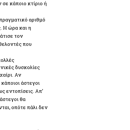
 σε κάποιο κτίριο ή
 πραγματικό αριθμό
 Η ώρα και η
άτισε τον
εθελοντές που
πολλές
νικές δυσκολίες
χαίρι. Αν
 κάποιοι άστεγοι
υς εντοπίσεις. Απ’
 άστεγοι θα
ται, οπότε πάλι δεν