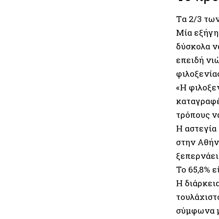
Tα 2/3 τω
Μία εξήγη
δύσκολα να
επειδή νι
φιλοξενία
«Η φιλοξεν
καταγραφές
τρόπους ν
Η αστεγία 
στην Αθήν
ξεπερνάει 
Το 65,8% 
Η διάρκει
τουλάχιστο
σύμφωνα μ