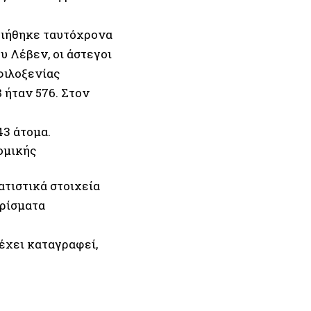
οιήθηκε ταυτόχρονα
υ Λέβεν, οι άστεγοι
φιλοξενίας
 ήταν 576. Στον
43 άτομα.
ομικής
τιστικά στοιχεία
ερίσματα
έχει καταγραφεί,