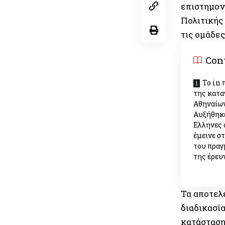
επιστημον
Πολιτικής
τις ομάδε
Con
Το in 
της κατα
Αθηναίων
Αυξήθηκε
Ελληνες 
έμεινε στ
του πραγ
της έρευ
Τα αποτελ
διαδικασί
κατάσταση