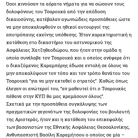
Όσοι κινούσαν τα αόρατα νήματα για να σώσουν τους
δολοφόνους του Τσαρουχά από την απόδοση
δικαιοσύνης, κατέβαλαν αγωνιώδεις προσπάθειες ώστε
να μην αποκαλυφθούν οι ηθικοί αυτουργοί της
αποτρόπαιης εκείνης υπόθεσης. Ήταν χαρακτηριστική η
κατάθεση στο δικαστήριο του αστυνομικού της
Ασφάλειας Χατζηθεοδώρου, που ήταν στην ομάδα η
οποία συνέλαβε τον Τσαρουχά και ο οποίος ανέφερε ότι
ο δικαζόμενος Καραμπέρης έδωσε εντολή σε όλους να
μην αποκαλύψουν τον τόπο και τον τρόπο θανάτου του
Τσαρουχά “για να μην εκτεθεί ο στρατός”. Καθώς όπως
έλεγαν οι ανώτεροί του, “αν μαθευτεί ότι ο Τσαρουχάς
πέθανε στην ΚΥΠ θα μας κρεμάσουν όλους”.
Σχετικά με την προσπάθεια συγκάλυψης των
πραγματικών γεγονότων της δολοφονίας του βουλευτή
της Αριστεράς, ήταν και η κατάθεση του επικεφαλής
των βασανιστών της Εθνικής Ασφάλειας Θεσσαλονίκης,
Ανθυπασπιστή Βασίλη Καραμήτσου ο οποίος σε μία –