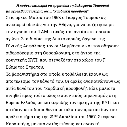
Η χούντα επιχειρεί να εμφανίσει τη δολοφονία Τσαρουχά
με άγρια βασανιστήρια, ως … “καρδιακή προσβολή”
Στις αρχές Μαΐου του 1968 ο Γιώργος Τσαρουχάς
αναχωρεί οδικώς για την Αθήνα, για να συζητήσει με
την ηγεσία του ΠΑΜ πτυχές του αντιδικτατορικού
αγώνα. Στα διόδια της Λεπτοκαρυάς, όργανα της
Εθνικής Ασφάλειας τον συλλαμβάνουν και τον οδηγούν
σιδεροδέσμιο στη Θεσσαλονίκη, στο άντρο της
χουντικής ΚΥΠ, που στεγαζόταν στο χώρο του Γ΄
Σώματος Στρατού.
Τα βασανιστήρια στα οποία υποβάλλεται έχουν ως
αποτέλεσμα τον θάνατό του. Οι αρχές ανακοινώνουν ως
αιτία θανάτου του “καρδιακή προσβολή”. Είχε μάλιστα
κινηθεί προς τούτο όλος ο χουντικός μηχανισμός στη
Βόρεια Ελλάδα, με επικεφαλής τον αρχηγό της ΚΥΠ και
κατόπιν καταδικασθέντα μεταξύ των πρωταιτίων του
ης
πραξικοπήματος της 21
Απριλίου του 1967, Στέφανο
Καραμπέρη, με απανωτές πιέσεις και ανοιχτή