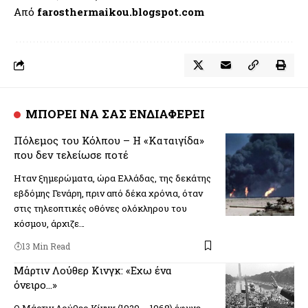
Από
farosthermaikou.blogspot.com
ΜΠΟΡΕΙ ΝΑ ΣΑΣ ΕΝΔΙΑΦΕΡΕΙ
Πόλεμος του Κόλπου – Η «Καταιγίδα»
που δεν τελείωσε ποτέ
Ηταν ξημερώματα, ώρα Ελλάδας, της δεκάτης
εβδόμης Γενάρη, πριν από δέκα χρόνια, όταν
στις τηλεοπτικές οθόνες ολόκληρου του
κόσμου, άρχιζε…
13 Min Read
Μάρτιν Λούθερ Κινγκ: «Εχω ένα
όνειρο…»
Ο Μάρτιν Λούθερ Κίνγκ (1929 – 1968) έφυγε