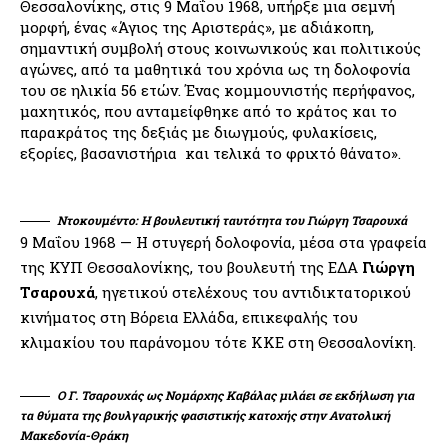
Θεσσαλονίκης, στις 9 Μαΐου 1968, υπήρξε μια σεμνή
μορφή, ένας «Άγιος της Αριστεράς», με αδιάκοπη,
σημαντική συμβολή στους κοινωνικούς και πολιτικούς
αγώνες, από τα μαθητικά του χρόνια ως τη δολοφονία
του σε ηλικία 56 ετών. Ένας κομμουνιστής περήφανος,
μαχητικός, που ανταμείφθηκε από το κράτος και το
παρακράτος της δεξιάς με διωγμούς, φυλακίσεις,
εξορίες, βασανιστήρια και τελικά το φριχτό θάνατο».
Ντοκουμέντο: Η βουλευτική ταυτότητα του Γιώργη Τσαρουχά
9 Μαΐου 1968 — Η στυγερή δολοφονία, μέσα στα γραφεία
της ΚΥΠ Θεσσαλονίκης, του βουλευτή της ΕΔΑ
Γιώργη
Τσαρουχά
, ηγετικού στελέχους του αντιδικτατορικού
κινήματος στη Βόρεια Ελλάδα, επικεφαλής του
κλιμακίου του παράνομου τότε ΚΚΕ στη Θεσσαλονίκη.
Ο Γ. Τσαρουχάς ως Νομάρχης Καβάλας μιλάει σε εκδήλωση για
τα θύματα της βουλγαρικής φασιστικής κατοχής στην Ανατολική
Μακεδονία-Θράκη