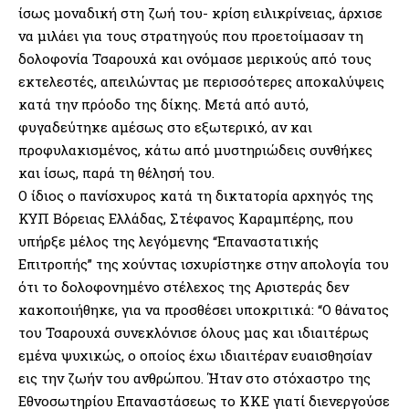
ίσως μοναδική στη ζωή του- κρίση ειλικρίνειας, άρχισε
να μιλάει για τους στρατηγούς που προετοίμασαν τη
δολοφονία Τσαρουχά και ονόμασε μερικούς από τους
εκτελεστές, απειλώντας με περισσότερες αποκαλύψεις
κατά την πρόοδο της δίκης. Μετά από αυτό,
φυγαδεύτηκε αμέσως στο εξωτερικό, αν και
προφυλακισμένος, κάτω από μυστηριώδεις συνθήκες
και ίσως, παρά τη θέλησή του.
Ο ίδιος ο πανίσχυρος κατά τη δικτατορία αρχηγός της
ΚΥΠ Βόρειας Ελλάδας, Στέφανος Καραμπέρης, που
υπήρξε μέλος της λεγόμενης “Επαναστατικής
Επιτροπής” της χούντας ισχυρίστηκε στην απολογία του
ότι το δολοφονημένο στέλεχος της Αριστεράς δεν
κακοποιήθηκε, για να προσθέσει υποκριτικά: “Ο θάνατος
του Τσαρουχά συνεκλόνισε όλους μας και ιδιαιτέρως
εμένα ψυχικώς, ο οποίος έχω ιδιαιτέραν ευαισθησίαν
εις την ζωήν του ανθρώπου. Ήταν στο στόχαστρο της
Εθνοσωτηρίου Επαναστάσεως το ΚΚΕ γιατί διενεργούσε