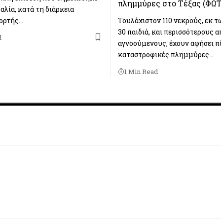
πλημμύρες στο Τέξας (ΦΩ
λία, κατά τη διάρκεια
ιορτής…
Τουλάχιστον 110 νεκρούς, εκ 
30 παιδιά, και περισσότερους α
d
αγνοούμενους, έχουν αφήσει π
καταστροφικές πλημμύρες…
1 Min Read