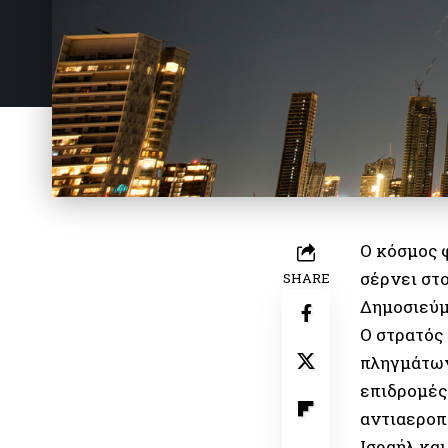
Ο κόσμος 
σέρνει στ
SHARE
Δημοσιεύμ
Ο στρατός
πληγμάτων
επιδρομές
αντιαεροπ
Ισραήλ και