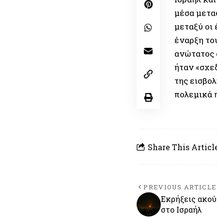
μέσα μετα
μεταξύ οι
έναρξη το
ανώτατος 
ήταν «σχε
της εισβολ
πολεμικά 
Share This Articl
PREVIOUS ARTICLE
Εκρήξεις ακού
στο Ισραήλ