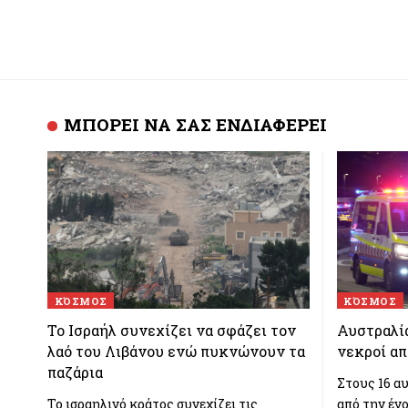
ΜΠΟΡΕΙ ΝΑ ΣΑΣ ΕΝΔΙΑΦΕΡΕΙ
ΚΌΣΜΟΣ
ΚΌΣΜΟΣ
Το Ισραήλ συνεχίζει να σφάζει τον
Αυστραλία
λαό του Λιβάνου ενώ πυκνώνουν τα
νεκροί απ
παζάρια
Στους 16 α
Το ισραηλινό κράτος συνεχίζει τις
από την έν