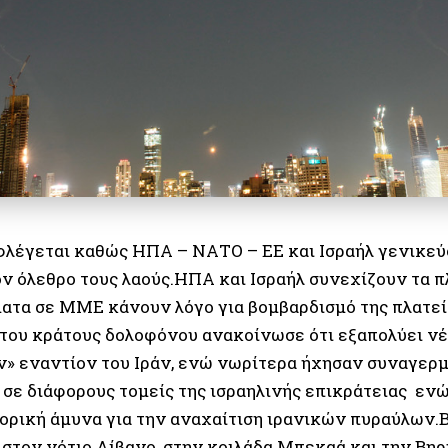
φλέγεται καθώς ΗΠΑ – ΝΑΤΟ – ΕΕ και Ισραήλ γενικεύ
ον όλεθρο τους λαούς.ΗΠΑ και Ισραήλ συνεχίζουν τα π
ατα σε ΜΜΕ κάνουν λόγο για βομβαρδισμό της πλατεί
 του κράτους δολοφόνου ανακοίνωσε ότι εξαπολύει νέ
» εναντίον του Ιράν, ενώ νωρίτερα ήχησαν συναγερμ
 σε διάφορους τομείς της ισραηλινής επικράτειας ενώ
ορική άμυνα για την αναχαίτιση ιρανικών πυραύλων.
 στον νότιο Λίβανο, στην κοιλάδα Μπεκαά και την Βηρ