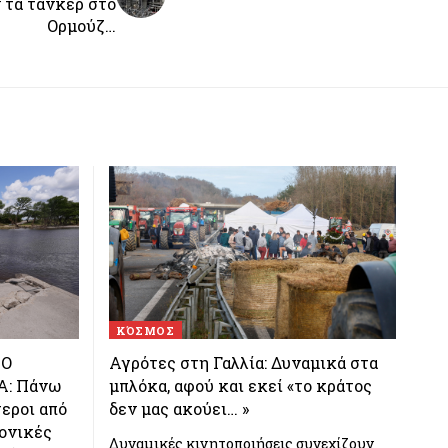
 τα τάνκερ στο
Ορμούζ…
ΚΌΣΜΟΣ
ΤΟ
Αγρότες στη Γαλλία: Δυναμικά στα
Α: Πάνω
μπλόκα, αφού και εκεί «το κράτος
τεροι από
δεν μας ακούει… »
φονικές
Δυναμικές κινητοποιήσεις συνεχίζουν