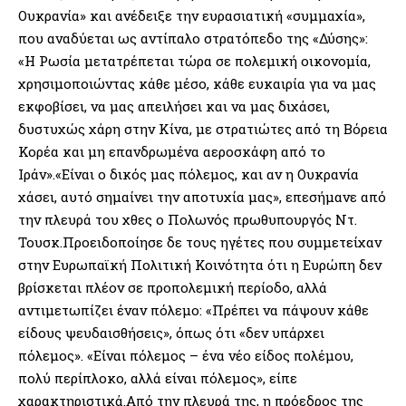
Ουκρανία» και ανέδειξε την ευρασιατική «συμμαχία»,
που αναδύεται ως αντίπαλο στρατόπεδο της «Δύσης»:
«Η Ρωσία μετατρέπεται τώρα σε πολεμική οικονομία,
χρησιμοποιώντας κάθε μέσο, κάθε ευκαιρία για να μας
εκφοβίσει, να μας απειλήσει και να μας διχάσει,
δυστυχώς χάρη στην Κίνα, με στρατιώτες από τη Βόρεια
Κορέα και μη επανδρωμένα αεροσκάφη από το
Ιράν».«Είναι ο δικός μας πόλεμος, και αν η Ουκρανία
χάσει, αυτό σημαίνει την αποτυχία μας», επεσήμανε από
την πλευρά του χθες ο Πολωνός πρωθυπουργός Ντ.
Τουσκ.Προειδοποίησε δε τους ηγέτες που συμμετείχαν
στην Ευρωπαϊκή Πολιτική Κοινότητα ότι η Ευρώπη δεν
βρίσκεται πλέον σε προπολεμική περίοδο, αλλά
αντιμετωπίζει έναν πόλεμο: «Πρέπει να πάψουν κάθε
είδους ψευδαισθήσεις», όπως ότι «δεν υπάρχει
πόλεμος». «Είναι πόλεμος – ένα νέο είδος πολέμου,
πολύ περίπλοκο, αλλά είναι πόλεμος», είπε
χαρακτηριστικά.Από την πλευρά της, η πρόεδρος της