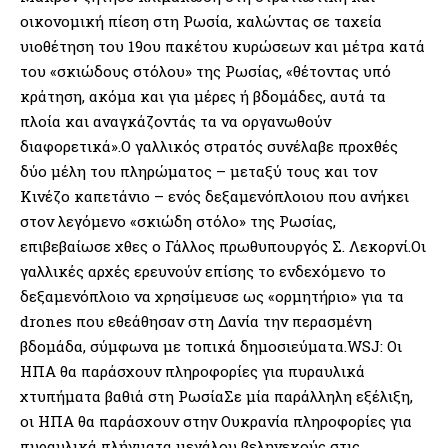
οικονομική πίεση στη Ρωσία, καλώντας σε ταχεία
υιοθέτηση του 19ου πακέτου κυρώσεων και μέτρα κατά
του «σκιώδους στόλου» της Ρωσίας, «θέτοντας υπό
κράτηση, ακόμα και για μέρες ή βδομάδες, αυτά τα
πλοία και αναγκάζοντάς τα να οργανωθούν
διαφορετικά».Ο γαλλικός στρατός συνέλαβε προχθές
δύο μέλη του πληρώματος – μεταξύ τους και τον
Κινέζο καπετάνιο – ενός δεξαμενόπλοιου που ανήκει
στον λεγόμενο «σκιώδη στόλο» της Ρωσίας,
επιβεβαίωσε χθες ο Γάλλος πρωθυπουργός Σ. Λεκορνί.Οι
γαλλικές αρχές ερευνούν επίσης το ενδεχόμενο το
δεξαμενόπλοιο να χρησίμευσε ως «ορμητήριο» για τα
drones που εθεάθησαν στη Δανία την περασμένη
βδομάδα, σύμφωνα με τοπικά δημοσιεύματα.WSJ: Οι
ΗΠΑ θα παράσχουν πληροφορίες για πυραυλικά
χτυπήματα βαθιά στη ΡωσίαΣε μία παράλληλη εξέλιξη,
οι ΗΠΑ θα παράσχουν στην Ουκρανία πληροφορίες για
πυραυλικά πλήγματα μεγάλου βεληνεκούς στις