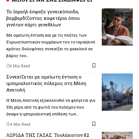
Το Ισραήλ έσφαξε γυναικόπαιδα,
βομβαρδίζοντας καφετέρια όπου
γινόταν πάρτι γενεθλίων
Με αμείωτη ένταση και με τις πλάτες των
Ευρωατλαντικών συμμάχων του το ισραηλινό
κράτος-δολοφόνος συνεχίζει το μακελειό σε
βάρος του…
6 Min Read
Συνεχίζεται με αμείωτη ένταση ο
ιμπεριαλιστικός πόλεμος στη Μέση
Ανατολή
Η Μέση Ανατολή εξακολουθεί να φλέγεται για
33η μέρα από τη φωτιά του πολέμου που
άναψε η ιμπεριαλιστική επίθεση των…
4 Min Read
ΛΩΡΙΔΑ ΤΗΣ ΓΑΖΑΣ: Τουλάχιστον 82