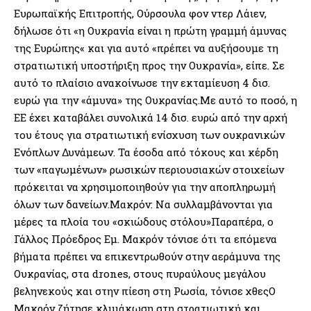
Ευρωπαϊκής Επιτροπής, Ούρσουλα φον ντερ Λάιεν,
δήλωσε ότι «η Ουκρανία είναι η πρώτη γραμμή άμυνας
της Ευρώπης« και για αυτό «πρέπει να αυξήσουμε τη
στρατιωτική υποστήριξη προς την Ουκρανία», είπε. Σε
αυτό το πλαίσιο ανακοίνωσε την εκταμίευση 4 δισ.
ευρώ για την «άμυνα» της Ουκρανίας.Με αυτό το ποσό, η
ΕΕ έχει καταβάλει συνολικά 14 δισ. ευρώ από την αρχή
του έτους για στρατιωτική ενίσχυση των ουκρανικών
Ενόπλων Δυνάμεων. Τα έσοδα από τόκους και κέρδη
των «παγωμένων» ρωσικών περιουσιακών στοιχείων
πρόκειται να χρησιμοποιηθούν για την αποπληρωμή
όλων των δανείων.Μακρόν: Να συλλαμβάνονται για
μέρες τα πλοία του «σκιώδους στόλου»Παραπέρα, ο
Γάλλος Πρόεδρος Εμ. Μακρόν τόνισε ότι τα επόμενα
βήματα πρέπει να επικεντρωθούν στην αεράμυνα της
Ουκρανίας, στα drones, στους πυραύλους μεγάλου
βεληνεκούς και στην πίεση στη Ρωσία, τόνισε χθεςΟ
Μακρόν ζήτησε κλιμάκωση στη στρατιωτική και